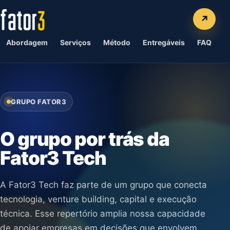
Abordagem
Serviços
Método
Entregáveis
FAQ
Q
GRUPO FATOR3
O grupo por trás da
Fator3 Tech
A Fator3 Tech faz parte de um grupo que conecta
tecnologia, venture building, capital e execução
técnica. Esse repertório amplia nossa capacidade
de apoiar empresas em decisões que envolvem